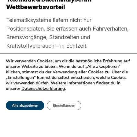
Wettbewerbsvorteil
Telematiksysteme liefern nicht nur
Positionsdaten. Sie erfassen auch Fahrverhalten,
Bremsvorgänge, Standzeiten und
Kraftstoffverbrauch – in Echtzeit.
Wir verwenden Cookies, um dir die bestmögliche Erfahrung auf
Die Vorteile:
unserer Website zu bieten. Wenn du auf „Alle akzeptieren“
klicken, stimmst du der Verwendung aller Cookies zu. Über die
„Einstellungen“ kannst du selbst entscheiden, welche Cookies
Optimierung von Fahrverhalten
wir verwenden dürfen. Weitere Informationen findest du in
unserer
Datenschutzerklärung
.
Reduktion von CO₂-Emissionen
Planung effizienter Routen
Alle akzeptieren
Einstellungen
Vermeidung unnötiger Standzeiten
So erkennst du nicht nur Optimierungspotenziale