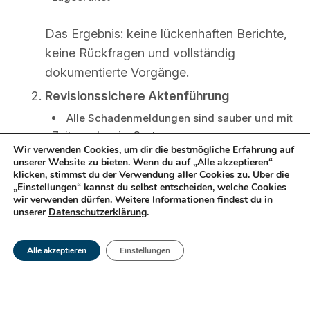
Das Ergebnis: keine lückenhaften Berichte,
keine Rückfragen und vollständig
dokumentierte Vorgänge.
Revisionssichere Aktenführung
Alle Schadenmeldungen sind sauber und mit
Zeitangaben im System
Wir verwenden Cookies, um dir die bestmögliche Erfahrung auf
Originaldaten können nicht verändert werden
unserer Website zu bieten. Wenn du auf „Alle akzeptieren“
klicken, stimmst du der Verwendung aller Cookies zu. Über die
Jeder Schritt der Schadenabwicklung ist im
„Einstellungen“ kannst du selbst entscheiden, welche Cookies
wir verwenden dürfen. Weitere Informationen findest du in
System hinterlegt – von der Aufnahme bis zur
unserer
Datenschutzerklärung
.
Rechnungsstellung
Ideal für Audits und Prüfprozesse
Alle akzeptieren
Einstellungen
Ein digitales Archiv für Schäden,
Reparaturen und Freigaben ist jederzeit